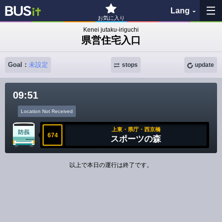
Lang
お気に入り
Kenei jutaku-iriguchi
県営住宅入口
My Favorites
Goal：
未設定
History
stops
update
See the map
09:51
Location Not Received
Search bus stop
上東・県庁・西京橋
674
スポーツの森
各バス会社リンク先
問題を報告
以上で本日の運行は終了です。
BUSit User's Guide
Disclaimer