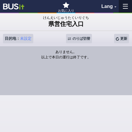
Lang
お気に入り
けんえいじゅうたくいりぐち
県営住宅入口
お気に入り
目的地：
未設定
履歴
のりば切替
更新
ありません。
地図を見る
以上で本日の運行は終了です。
バス停検索
各バス会社リンク先
問題を報告
BUSit利用ガイド
免責事項