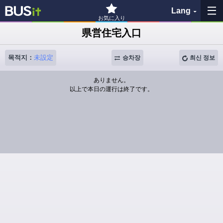
Lang
お気に入り
県営住宅入口
즐겨찾기
목적지：
未設定
승차장
최신 정보
이력
ありません。
以上で本日の運行は終了です。
지도 보기
버스 정류장 검색
各バス会社リンク先
問題を報告
BUSit 이용 가이드
면책 사항