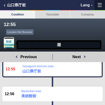
山口県庁前
Lang
Condition
Timetable
Company
12:55
Location Not Received
My Favorites
堀
History
Previous
Next
See the map
Yamaguchi Kencho-mae
12:55
Search bus stop
山口県庁前
各バス会社リンク先
Bijutsukan-mae
問題を報告
12:56
美術館前