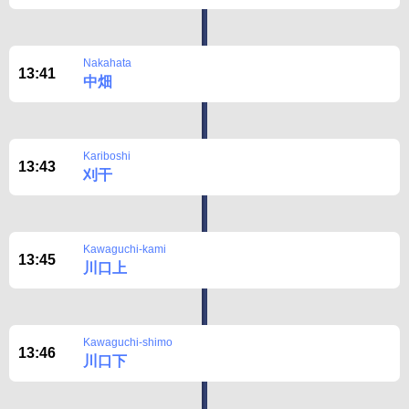
Nakahata
13:41
中畑
Kariboshi
13:43
刈干
Kawaguchi-kami
13:45
川口上
Kawaguchi-shimo
13:46
川口下