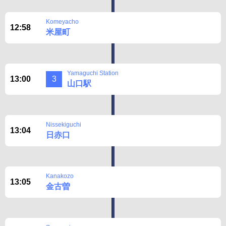
BUSit User's Guide
Komeyacho
Disclaimer
12:58
米屋町
Yamaguchi Station
13:00
3
山口駅
Nissekiguchi
13:04
日赤口
Kanakozo
13:05
金古曽