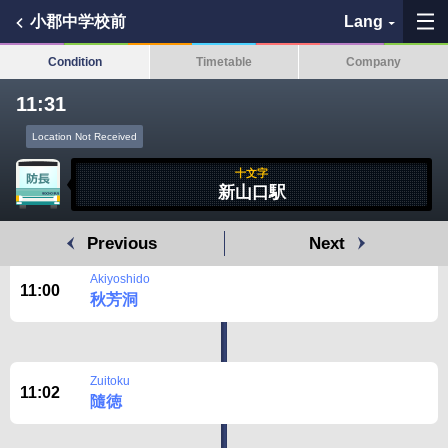
小郡中学校前
Lang
Condition
Timetable
Company
11:31
My Favorites
Location Not Received
History
十文字
新山口駅
See the map
Previous
Next
Search bus stop
Akiyoshido
11:00
秋芳洞
各バス会社リンク先
問題を報告
Zuitoku
11:02
隨徳
BUSit User's Guide