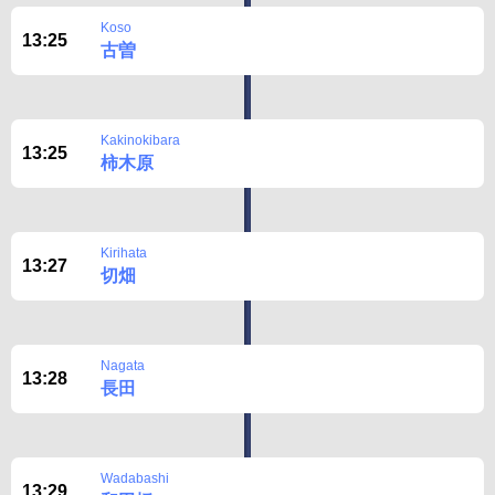
Koso
13:25
古曽
Kakinokibara
13:25
柿木原
Kirihata
13:27
切畑
Nagata
13:28
長田
Wadabashi
13:29