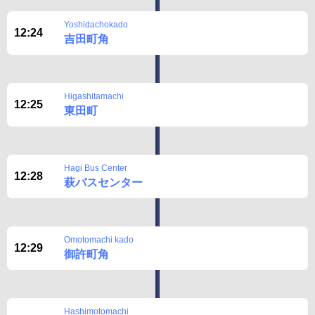
BUSit User's Guide
Yoshidachokado
12:24
吉田町角
Disclaimer
Higashitamachi
12:25
東田町
Hagi Bus Center
12:28
萩バスセンター
Omotomachi kado
12:29
御許町角
Hashimotomachi