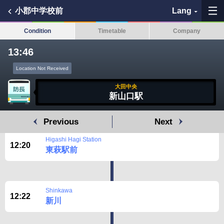
小郡中学校前
Lang
Condition
Timetable
Company
13:46
Location Not Received
My Favorites
大田中央
新山口駅
History
Previous
Next
See the map
Higashi Hagi Station
12:20
東萩駅前
Search bus stop
各バス会社リンク先
Shinkawa
12:22
新川
問題を報告