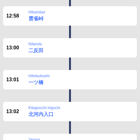
Hibaridao
12:58
雲雀峠
Nitanda
13:00
二反田
Hitotsubashi
13:01
一ツ橋
Kitagouchi-iriguchi
13:02
北河内入口
Zeniya