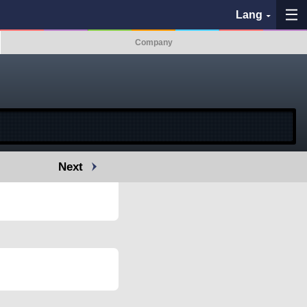
Lang
Company
My Favorites
History
See the map
Next
Search bus stop
各バス会社リンク先
問題を報告
BUSit User's Guide