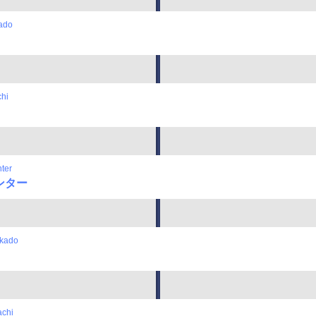
ado
hi
ter
ンター
kado
chi