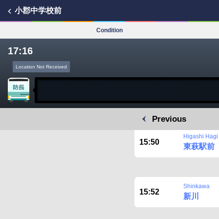
小郡中学校前
Condition
17:16
Location Not Received
Previous
Higashi Hagi 
15:50
東萩駅前
Shinkawa
15:52
新川