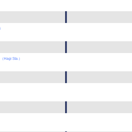
i
e（Hagi Sta.）