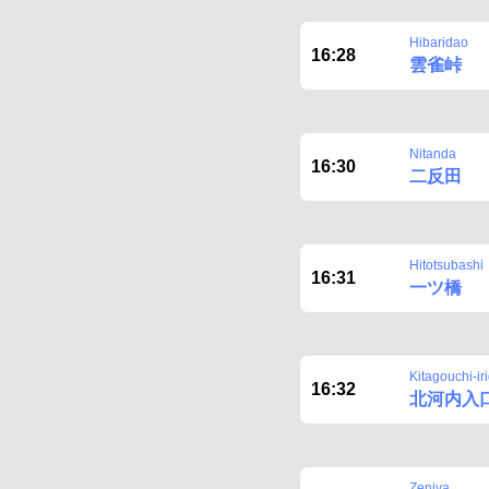
Hibaridao
16:28
雲雀峠
Nitanda
16:30
二反田
Hitotsubashi
16:31
一ツ橋
Kitagouchi-ir
16:32
北河内入
Zeniya